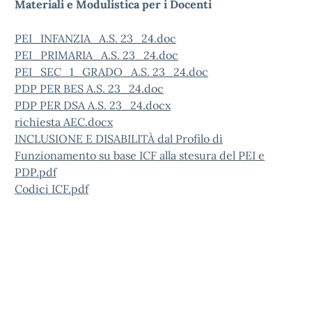
Materiali e Modulistica per i Docenti
PEI_INFANZIA_
A.S. 23_24
.doc
PEI_PRIMARIA_
A.S. 23_24
.doc
PEI_SEC_1_GRADO_
A.S. 23_24
.doc
PDP PER BES A.S. 23_24.doc
PDP PER DSA A.S. 23_24.docx
richiesta AEC.docx
INCLUSIONE E DISABILITÀ dal Profilo di
Funzionamento su base ICF alla stesura del PEI e
PDP.pdf
Codici ICF.pdf