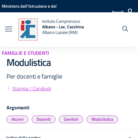
Vai ai contenuti
Vai al menu di navigazione
Vai al footer
Ministero dell'Istruzione e del
Accedi
Merito
Istituto Comprensivo
Albano - Loc. Cecchina
Albano Laziale (RM)
FAMIGLIE E STUDENTI
Modulistica
Per docenti e famiglie
Stampa / Condividi
Argomenti
Alunni
Docenti
Genitori
Modulistica
Indice della pagina