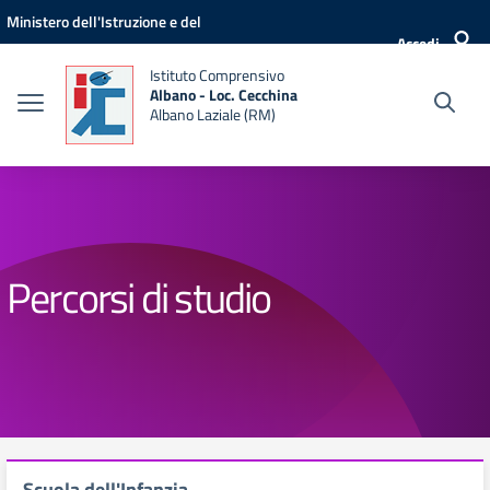
Vai ai contenuti
Vai al menu di navigazione
Vai al footer
Ministero dell'Istruzione e del
Accedi
Merito
Istituto Comprensivo
Albano - Loc. Cecchina
Albano Laziale (RM)
Percorsi di studio
Scuola dell'Infanzia