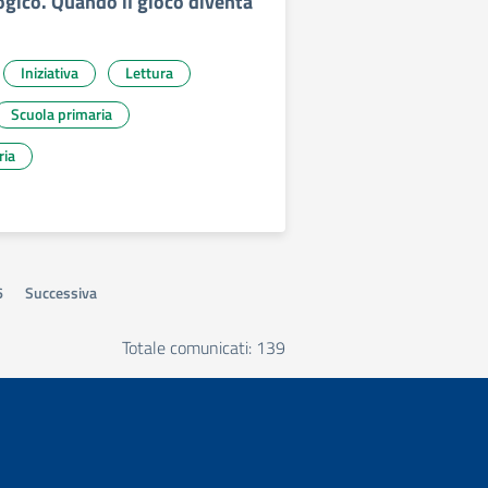
gico. Quando il gioco diventa
Iniziativa
Lettura
Scuola primaria
ria
6
Successiva
Totale comunicati: 139