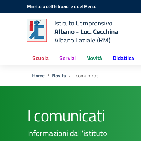
Vai ai contenuti
Vai al menu di navigazione
Vai al footer
Ministero dell'Istruzione e del Merito
Istituto Comprensivo
Albano - Loc. Cecchina
Albano Laziale (RM)
Scuola
Servizi
Novità
Didattica
Home
Novità
I comunicati
I comunicati
Informazioni dall'istituto