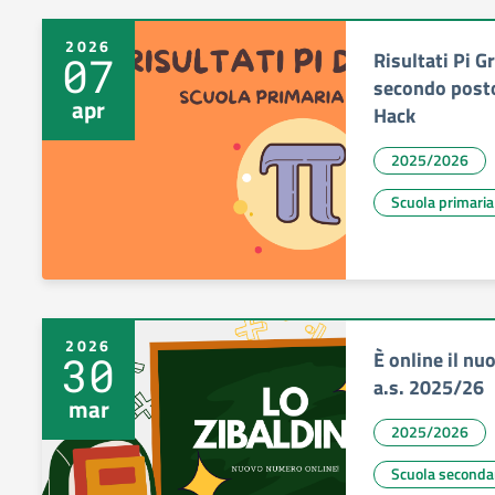
2026
Risultati Pi 
07
secondo posto
apr
Hack
2025/2026
Scuola primaria
2026
È online il n
30
a.s. 2025/26
mar
2025/2026
Scuola seconda