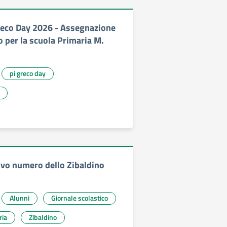
Greco Day 2026 - Assegnazione
 per la scuola Primaria M.
pi greco day
uovo numero dello Zibaldino
Alunni
Giornale scolastico
ria
Zibaldino