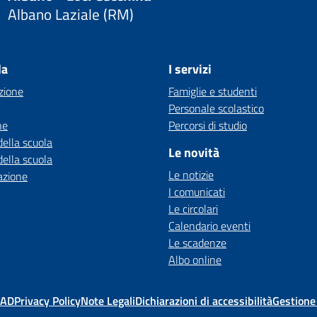
Albano Laziale (RM)
la
I servizi
zione
Famiglie e studenti
Personale scolastico
ne
Percorsi di studio
della scuola
Le novità
della scuola
Le notizie
azione
I comunicati
Le circolari
Calendario eventi
Le scadenze
Albo online
MAD
Privacy Policy
Note Legali
Dichiarazioni di accessibilità
Gestione