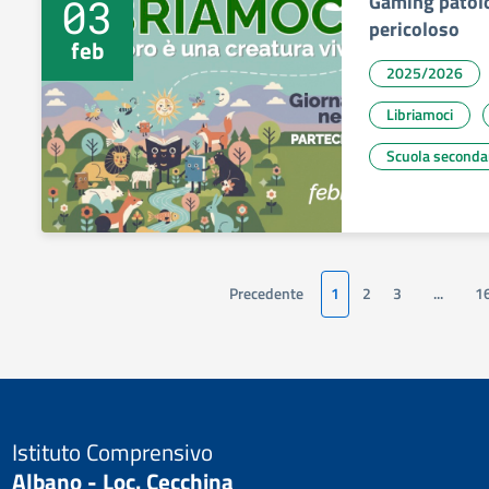
Gaming patolo
03
pericoloso
feb
2025/2026
Libriamoci
Scuola seconda
Precedente
1
2
3
...
1
Istituto Comprensivo
Albano - Loc. Cecchina