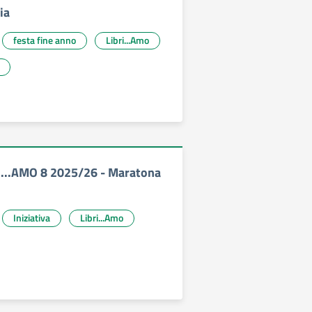
ia
festa fine anno
Libri...Amo
i...AMO 8 2025/26 - Maratona
Iniziativa
Libri...Amo