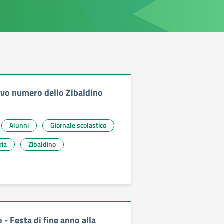
uovo numero dello Zibaldino
Alunni
Giornale scolastico
ria
Zibaldino
 - Festa di fine anno alla