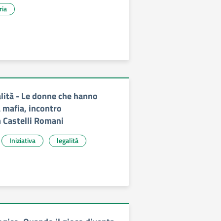
ria
lità - Le donne che hanno
 mafia, incontro
m Castelli Romani
Iniziativa
legalità