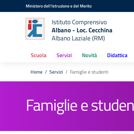
Vai ai contenuti
Vai al menu di navigazione
Vai al footer
Ministero dell'Istruzione e del Merito
Istituto Comprensivo
Albano - Loc. Cecchina
Albano Laziale (RM)
Scuola
Servizi
Novità
Didattica
Home
Servizi
Famiglie e studenti
Famiglie e studen