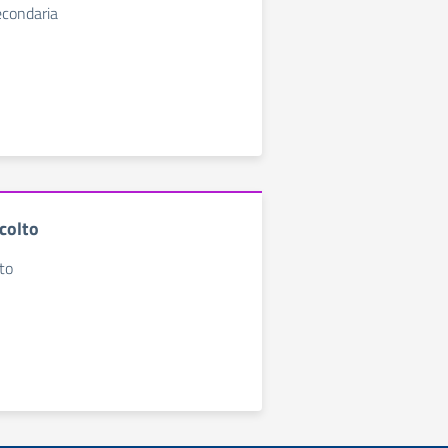
econdaria
colto
lto