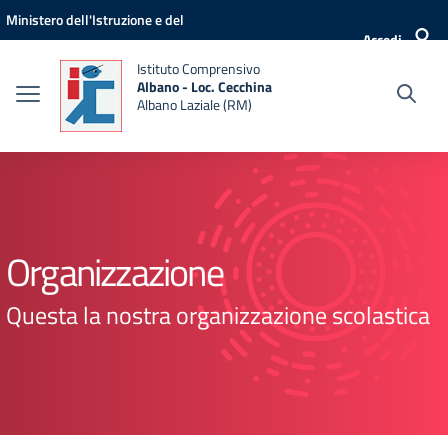
Vai ai contenuti
Vai al menu di navigazione
Vai al footer
Ministero dell'Istruzione e del
Accedi
Merito
Istituto Comprensivo
Albano - Loc. Cecchina
Albano Laziale (RM)
Organizzazione
Questa la nostra organizzazione scolastica