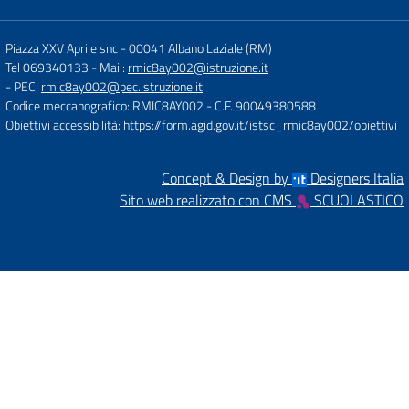
Piazza XXV Aprile snc
-
00041 Albano Laziale (RM)
Tel 069340133
- Mail:
rmic8ay002@istruzione.it
- PEC:
rmic8ay002@pec.istruzione.it
Codice meccanografico: RMIC8AY002
- C.F. 90049380588
Obiettivi accessibilità:
https://form.agid.gov.it/istsc_rmic8ay002/obiettivi
Concept & Design by
Designers Italia
Sito web realizzato con CMS
SCUOLASTICO