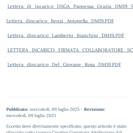
Lettera_di_incarico_DSGA_Paonessa_Grazia_DM19_S
Lettera_dincarico_Benzi_Antonella_DM19.PDF
Lettera_dincarico_Lamberto_Bianchini_DM19.PDF
LETTERA_INCARICO_FIRMATA_COLLABORATORE_SC
Lettera_dincarico_Del_Giovane_Rosa_DM19.PDF
Pubblicato:
mercoledì, 09 luglio 2025
-
Revisione:
mercoledì, 09 luglio 2025
Eccetto dove diversamente specificato, questo articolo è stato
rilasciato sotto
Licenza Creative Commons Attribuzione 4.0