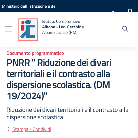
Vai ai contenuti
Vai al menu di navigazione
Vai al footer
Ministero dell'Istruzione e del
Accedi
Merito
Istituto Comprensivo
Albano - Loc. Cecchina
Albano Laziale (RM)
Documento programmatico
PNRR " Riduzione dei divari
territoriali e il contrasto alla
dispersione scolastica. (DM
19/2024)"
Riduzione dei divari territoriali e il contrasto alla
dispersione scolastica
Stampa / Condividi