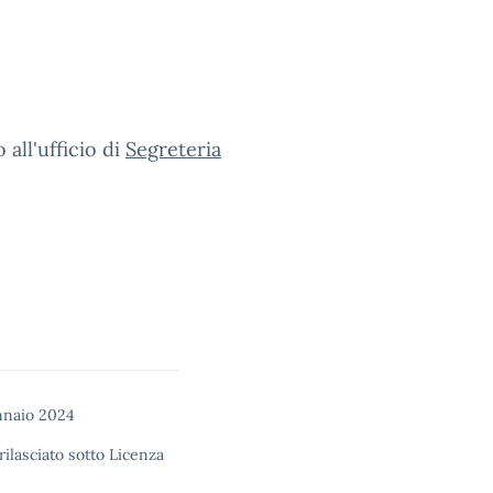
all'ufficio di
Segreteria
nnaio 2024
rilasciato sotto
Licenza