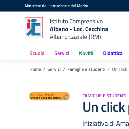
Vai ai contenuti
Vai al menu di navigazione
Vai al footer
Ministero dell'Istruzione e del Merito
Istituto Comprensivo
Albano - Loc. Cecchina
Albano Laziale (RM)
Scuola
Servizi
Novità
Didattica
Home
Servizi
Famiglie e studenti
Un click 
FAMIGLIE E STUDENTI
Un click
Iniziativa di Am