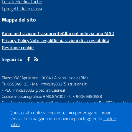
Le schede didattiche
I progetti delle classi
Mappa del sito
Amministrazione Trasparente
Albo online
Invia una MAD
Privacy Policy
Note Legali
Dichiarazioni di accessibilità
Gestione cookie
Seguici su:
Piazza XXV Aprile snc
-
00041 Albano Laziale (RM)
Tel 069340133
- Mail:
rmic8ay002@istruzione.it
- PEC:
rmic8ay002@pec.istruzione.it
Codice meccanografico: RMIC8AY002
- C.F. 90049380588
Obiettivi accessibilità:
https://form.agid.gov.it/istsc_rmic8ay002/obiettivi
Questo sito utilizza cookie tecnici per erogare i propri
servizi.
Per maggiori informazioni puoi leggere la
cookie
Concept & Design by
Designers Italia
policy
.
Sito web realizzato con CMS
SCUOLASTICO