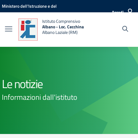
Vai ai contenuti
Vai al menu di navigazione
Vai al footer
Ministero dell'Istruzione e del
Accedi
Merito
Istituto Comprensivo
Albano - Loc. Cecchina
Albano Laziale (RM)
Le notizie
Informazioni dall'istituto