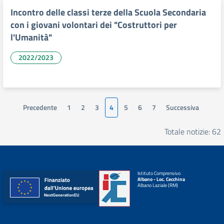
Incontro delle classi terze della Scuola Secondaria
con i giovani volontari dei "Costruttori per
l'Umanità"
2022/2023
Precedente
1
2
3
4
5
6
7
Successiva
Totale notizie: 62
Istituto Comprensivo
Albano - Loc. Cecchina
Albano Laziale (RM)