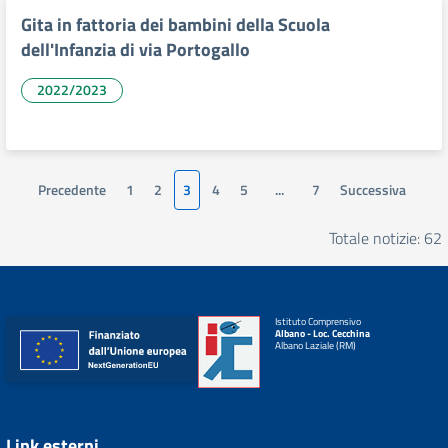
Gita in fattoria dei bambini della Scuola
dell'Infanzia di via Portogallo
2022/2023
Precedente
1
2
3
4
5
...
7
Successiva
Totale notizie: 62
Istituto Comprensivo
Albano - Loc. Cecchina
Albano Laziale (RM)
Link esterni