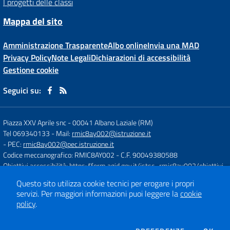
I progetti delle classi
Mappa del sito
Amministrazione Trasparente
Albo online
Invia una MAD
Privacy Policy
Note Legali
Dichiarazioni di accessibilità
Gestione cookie
Seguici su:
Piazza XXV Aprile snc
-
00041 Albano Laziale (RM)
Tel 069340133
- Mail:
rmic8ay002@istruzione.it
- PEC:
rmic8ay002@pec.istruzione.it
Codice meccanografico: RMIC8AY002
- C.F. 90049380588
Obiettivi accessibilità:
https://form.agid.gov.it/istsc_rmic8ay002/obiettivi
Questo sito utilizza cookie tecnici per erogare i propri
servizi.
Per maggiori informazioni puoi leggere la
cookie
Concept & Design by
Designers Italia
policy
.
Sito web realizzato con CMS
SCUOLASTICO