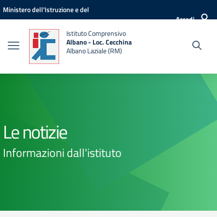
Vai ai contenuti
Vai al menu di navigazione
Vai al footer
Ministero dell'Istruzione e del
Accedi
Merito
Istituto Comprensivo
Albano - Loc. Cecchina
Albano Laziale (RM)
Le notizie
Informazioni dall'istituto