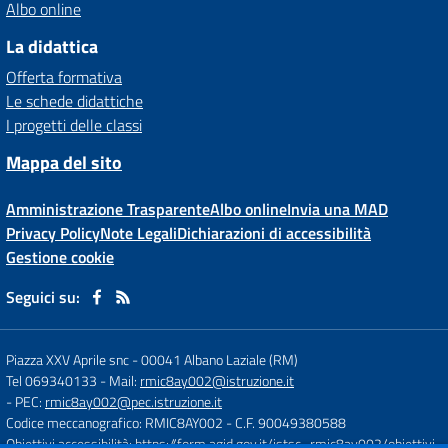
Albo online
La didattica
Offerta formativa
Le schede didattiche
I progetti delle classi
Mappa del sito
Amministrazione Trasparente
Albo online
Invia una MAD
Privacy Policy
Note Legali
Dichiarazioni di accessibilità
Gestione cookie
Seguici su:
Piazza XXV Aprile snc
-
00041 Albano Laziale (RM)
Tel 069340133
- Mail:
rmic8ay002@istruzione.it
- PEC:
rmic8ay002@pec.istruzione.it
Codice meccanografico: RMIC8AY002
- C.F. 90049380588
Obiettivi accessibilità:
https://form.agid.gov.it/istsc_rmic8ay002/obiettivi