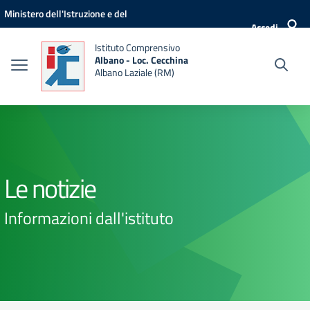
Vai ai contenuti
Vai al menu di navigazione
Vai al footer
Ministero dell'Istruzione e del
Accedi
Merito
Istituto Comprensivo
Albano - Loc. Cecchina
Albano Laziale (RM)
Le notizie
Informazioni dall'istituto