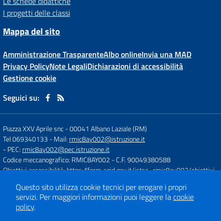
Le schede didattiche
I progetti delle classi
Mappa del sito
Amministrazione Trasparente
Albo online
Invia una MAD
Privacy Policy
Note Legali
Dichiarazioni di accessibilità
Gestione cookie
Seguici su:
Piazza XXV Aprile snc
-
00041 Albano Laziale (RM)
Tel 069340133
- Mail:
rmic8ay002@istruzione.it
- PEC:
rmic8ay002@pec.istruzione.it
Codice meccanografico: RMIC8AY002
- C.F. 90049380588
Obiettivi accessibilità:
https://form.agid.gov.it/istsc_rmic8ay002/obiettivi
Questo sito utilizza cookie tecnici per erogare i propri
servizi.
Per maggiori informazioni puoi leggere la
cookie
Concept & Design by
Designers Italia
policy
.
Sito web realizzato con CMS
SCUOLASTICO