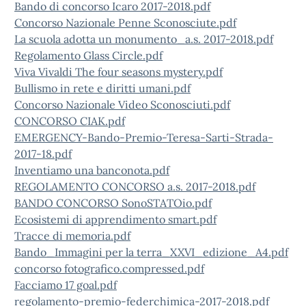
Bando di concorso Icaro 2017-2018.pdf
Concorso Nazionale Penne Sconosciute.pdf
La scuola adotta un monumento_a.s. 2017-2018.pdf
Regolamento Glass Circle.pdf
Viva Vivaldi The four seasons mystery.pdf
Bullismo in rete e diritti umani.pdf
Concorso Nazionale Video Sconosciuti.pdf
CONCORSO CIAK.pdf
EMERGENCY-Bando-Premio-Teresa-Sarti-Strada-
2017-18.pdf
Inventiamo una banconota.pdf
REGOLAMENTO CONCORSO a.s. 2017-2018.pdf
BANDO CONCORSO SonoSTATOio.pdf
Ecosistemi di apprendimento smart.pdf
Tracce di memoria.pdf
Bando_Immagini per la terra_XXVI_edizione_A4.pdf
concorso fotografico.compressed.pdf
Facciamo 17 goal.pdf
regolamento-premio-federchimica-2017-2018.pdf