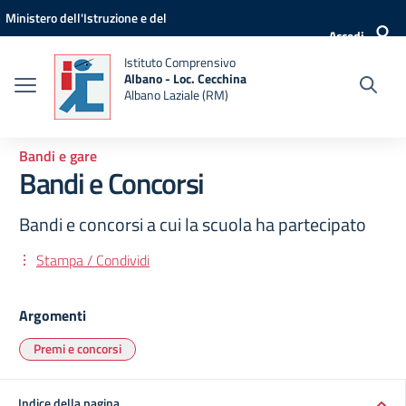
Vai ai contenuti
Vai al menu di navigazione
Vai al footer
Ministero dell'Istruzione e del
Accedi
Merito
Istituto Comprensivo
Albano - Loc. Cecchina
Albano Laziale (RM)
Bandi e gare
Bandi e Concorsi
Bandi e concorsi a cui la scuola ha partecipato
Stampa / Condividi
Argomenti
Premi e concorsi
Indice della pagina