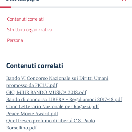
Contenuti correlati
Struttura organizzativa
Persona
Contenuti correlati
Bando VI Concorso Nazionale sui Diritti Umani
promosso da FICLU.pdf
GIC, MIUR BANDO MUSICA 2018.pdf
Bando di concorso LIBERA - Regoliamoci 2017-18.pdf
Conc Letterario Nazionale per Ragazzi.pdf
Peace Movie Award.pdf
Quel fresco profumo di libertà C.S. Paolo
Borsellino.pdf