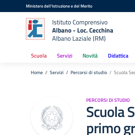
Vai ai contenuti
Vai al menu di navigazione
Vai al footer
Ministero dell'Istruzione e del Merito
Istituto Comprensivo
Albano - Loc. Cecchina
Albano Laziale (RM)
Scuola
Servizi
Novità
Didattica
Home
Servizi
Percorsi di studio
Scuola Se
PERCORSI DI STUDIO
Scuola S
primo g