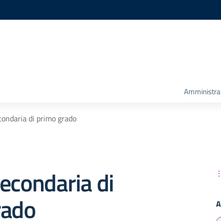
Amministra
condaria di primo grado
econdaria di
rado
A