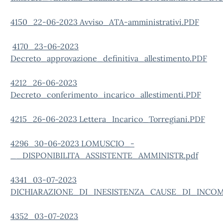
4150_22-06-2023 Avviso_ATA-amministrativi.PDF
4170_23-06-2023
Decreto_approvazione_definitiva_allestimento.PDF
4212_26-06-2023
Decreto_conferimento_incarico_allestimenti.PDF
4215_26-06-2023 Lettera_Incarico_Torregiani.PDF
4296_30-06-2023 LOMUSCIO_-
__DISPONIBILITA_ASSISTENTE_AMMINISTR.pdf
4341_03-07-2023
DICHIARAZIONE_DI_INESISTENZA_CAUSE_DI_INCOM
4352_03-07-2023