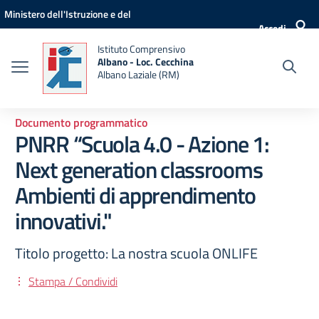
Vai ai contenuti
Vai al menu di navigazione
Vai al footer
Ministero dell'Istruzione e del
Accedi
Merito
Istituto Comprensivo
Albano - Loc. Cecchina
Albano Laziale (RM)
Documento programmatico
PNRR “Scuola 4.0 - Azione 1:
Next generation classrooms
Ambienti di apprendimento
innovativi."
Titolo progetto: La nostra scuola ONLIFE
Stampa / Condividi