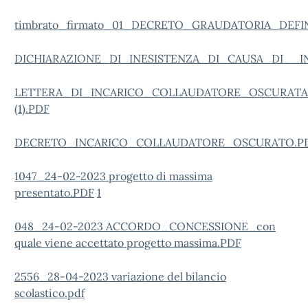
timbrato_firmato_01_DECRETO_GRAUDATORIA_DEFI
DICHIARAZIONE_DI_INESISTENZA_DI_CAUSA_DI__I
LETTERA_DI_INCARICO_COLLAUDATORE_OSCURATA
(1).PDF
DECRETO_INCARICO_COLLAUDATORE_OSCURATO.P
1047_24-02-2023 progetto di massima
presentato.PDF
1
048_24-02-2023 ACCORDO_CONCESSIONE_con
quale viene accettato progetto massima.PDF
2556_28-04-2023 variazione del bilancio
scolastico.pdf