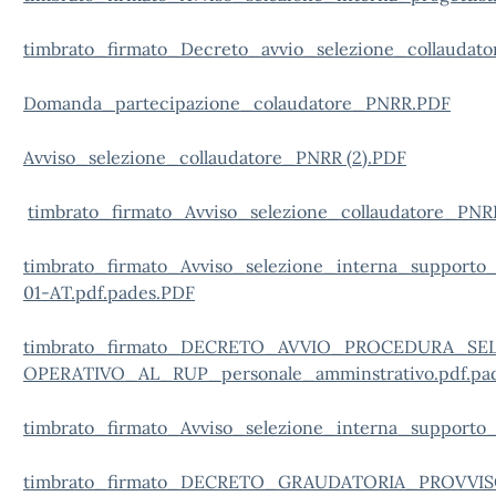
timbrato_firmato_Decreto_avvio_selezione_collaudat
Domanda_partecipazione_colaudatore_PNRR.PDF
Avviso_selezione_collaudatore_PNRR (2).PDF
timbrato_firmato_Avviso_selezione_collaudatore_PNR
timbrato_firmato_Avviso_selezione_interna_supporto
01-AT.pdf.pades.PDF
timbrato_firmato_DECRETO_AVVIO_PROCEDURA_SE
OPERATIVO_AL_RUP_personale_amminstrativo.pdf.pa
timbrato_firmato_Avviso_selezione_interna_supporto
timbrato_firmato_DECRETO_GRAUDATORIA_PROVVIS