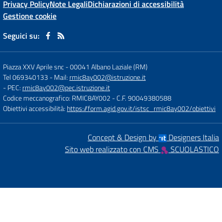
Privacy Policy
Note Legali
Dichiarazioni di accessibilità
Gestione cookie
Seguici su:
Piazza XXV Aprile snc
-
00041 Albano Laziale (RM)
Tel 069340133
- Mail:
rmic8ay002@istruzione.it
- PEC:
rmic8ay002@pec.istruzione.it
Codice meccanografico: RMIC8AY002
- C.F. 90049380588
Obiettivi accessibilità:
https://form.agid.gov.it/istsc_rmic8ay002/obiettivi
Concept & Design by
Designers Italia
Sito web realizzato con CMS
SCUOLASTICO