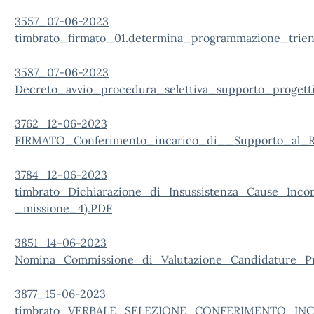
3557_07-06-2023
timbrato_firmato_01.determina_programmazione_trie
3587_07-06-2023
Decreto_avvio_procedura_selettiva_supporto_progetti
3762_12-06-2023
FIRMATO_Conferimento_incarico_di__Supporto_al_
3784_12-06-2023
timbrato_Dichiarazione_di_Insussistenza_Cause_Inc
_missione_4).PDF
3851_14-06-2023
Nomina_Commissione_di_Valutazione_Candidature_Pro
3877_15-06-2023
timbrato_VERBALE_SELEZIONE_CONFERIMENTO_INC