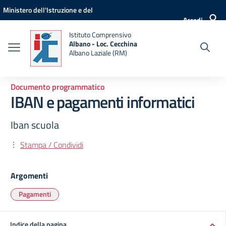
Vai ai contenuti
Vai al menu di navigazione
Vai al footer
Ministero dell'Istruzione e del
Accedi
Merito
Istituto Comprensivo
Albano - Loc. Cecchina
Albano Laziale (RM)
Documento programmatico
IBAN e pagamenti informatici
Iban scuola
Stampa / Condividi
Argomenti
Pagamenti
Indice della pagina