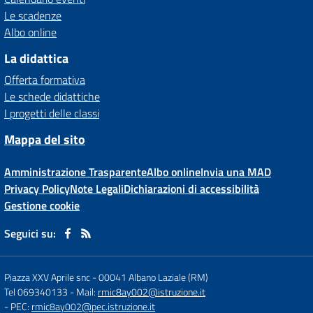
Le scadenze
Albo online
La didattica
Offerta formativa
Le schede didattiche
I progetti delle classi
Mappa del sito
Amministrazione Trasparente
Albo online
Invia una MAD
Privacy Policy
Note Legali
Dichiarazioni di accessibilità
Gestione cookie
Seguici su:
Piazza XXV Aprile snc
-
00041 Albano Laziale (RM)
Tel 069340133
- Mail:
rmic8ay002@istruzione.it
- PEC:
rmic8ay002@pec.istruzione.it