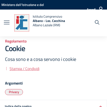
Vai ai contenuti
Vai al menu di navigazione
Vai al footer
Ministero dell'Istruzione e del
Accedi
Merito
Istituto Comprensivo
Albano - Loc. Cecchina
Albano Laziale (RM)
Regolamento
Cookie
Cosa sono e a cosa servono i cookie
Stampa / Condividi
Argomenti
Privacy
Indice della pagina