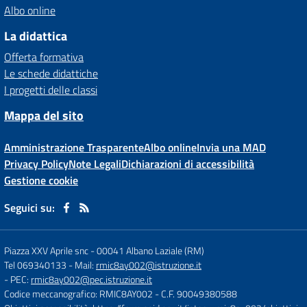
Albo online
La didattica
Offerta formativa
Le schede didattiche
I progetti delle classi
Mappa del sito
Amministrazione Trasparente
Albo online
Invia una MAD
Privacy Policy
Note Legali
Dichiarazioni di accessibilità
Gestione cookie
Seguici su:
Piazza XXV Aprile snc
-
00041 Albano Laziale (RM)
Tel 069340133
- Mail:
rmic8ay002@istruzione.it
- PEC:
rmic8ay002@pec.istruzione.it
Codice meccanografico: RMIC8AY002
- C.F. 90049380588