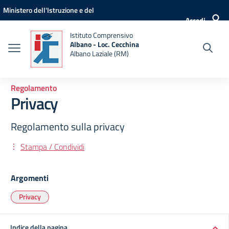
Vai ai contenuti
Vai al menu di navigazione
Vai al footer
Ministero dell'Istruzione e del
Accedi
Merito
Istituto Comprensivo
Albano - Loc. Cecchina
Albano Laziale (RM)
Regolamento
Privacy
Regolamento sulla privacy
Stampa / Condividi
Argomenti
Privacy
Indice della pagina