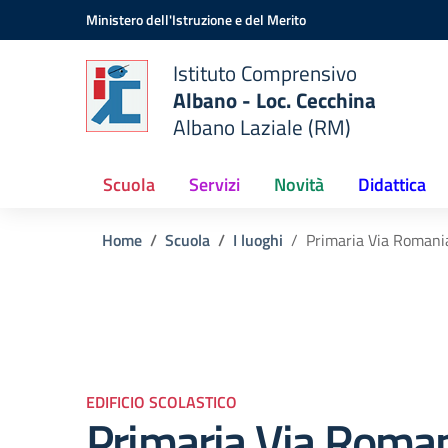
Vai ai contenuti
Vai al menu di navigazione
Vai al footer
Ministero dell'Istruzione e del Merito
Istituto Comprensivo
Albano - Loc. Cecchina
Albano Laziale (RM)
Scuola
Servizi
Novità
Didattica
Home
Scuola
I luoghi
Primaria Via Romani
EDIFICIO SCOLASTICO
Primaria Via Roma