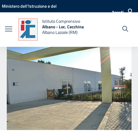
Vai ai contenuti
Vai al menu di navigazione
Vai al footer
Ministero dell'Istruzione e del
Accedi
Merito
Istituto Comprensivo
Albano - Loc. Cecchina
Albano Laziale (RM)