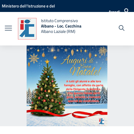
Vai ai contenuti
Vai al menu di navigazione
Vai al footer
Ministero dell'Istruzione e del
Accedi
Merito
Istituto Comprensivo
Albano - Loc. Cecchina
Albano Laziale (RM)