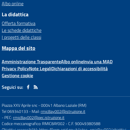
Albo online
La didattica
Offerta formativa
Le schede didattiche
I progetti delle classi
Mappa del sito
Amministrazione Trasparente
Albo online
Invia una MAD
Privacy Policy
Note Legali
Dichiarazioni di accessibilità
Gestione cookie
Seguici su:
Piazza XXV Aprile snc
-
00041 Albano Laziale (RM)
Tel 069340133
- Mail:
rmic8ay002@istruzione.it
- PEC:
rmic8ay002@pec.istruzione.it
Codice meccanografico: RMIC8AY002
- C.F. 90049380588
Obiettivi accessibilità:
https://form.agid.gov.it/istsc_rmic8ay002/obiettivi