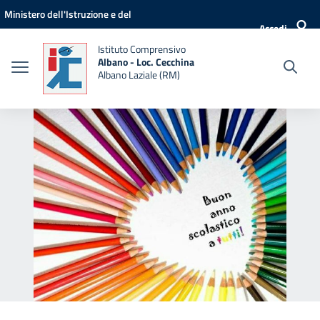
Vai ai contenuti
Vai al menu di navigazione
Vai al footer
Ministero dell'Istruzione e del
Accedi
Merito
Istituto Comprensivo
Albano - Loc. Cecchina
Albano Laziale (RM)