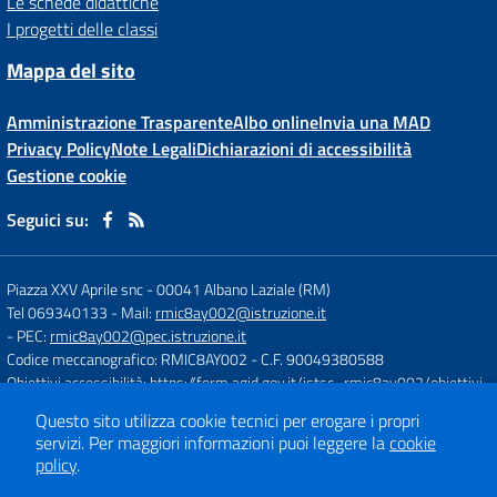
Le schede didattiche
I progetti delle classi
Mappa del sito
Amministrazione Trasparente
Albo online
Invia una MAD
Privacy Policy
Note Legali
Dichiarazioni di accessibilità
Gestione cookie
Seguici su:
Piazza XXV Aprile snc
-
00041 Albano Laziale (RM)
Tel 069340133
- Mail:
rmic8ay002@istruzione.it
- PEC:
rmic8ay002@pec.istruzione.it
Codice meccanografico: RMIC8AY002
- C.F. 90049380588
Obiettivi accessibilità:
https://form.agid.gov.it/istsc_rmic8ay002/obiettivi
Questo sito utilizza cookie tecnici per erogare i propri
servizi.
Per maggiori informazioni puoi leggere la
cookie
Concept & Design by
Designers Italia
policy
.
Sito web realizzato con CMS
SCUOLASTICO