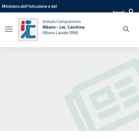
Vai ai contenuti
Vai al menu di navigazione
Vai al footer
Ministero dell'Istruzione e del
Accedi
Merito
Istituto Comprensivo
Albano - Loc. Cecchina
Albano Laziale (RM)