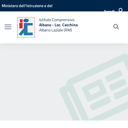
Vai ai contenuti
Vai al menu di navigazione
Vai al footer
Ministero dell'Istruzione e del
Accedi
Merito
Istituto Comprensivo
Albano - Loc. Cecchina
Albano Laziale (RM)