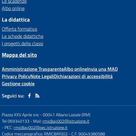
Le scadenze
Albo online
La didattica
Offerta formativa
Le schede didattiche
I progetti delle classi
Mappa del sito
Amministrazione Trasparente
Albo online
Invia una MAD
Privacy Policy
Note Legali
Dichiarazioni di accessibilità
Gestione cookie
Seguici su:
Piazza XXV Aprile snc
-
00041 Albano Laziale (RM)
Tel 069340133
- Mail:
rmic8ay002@istruzione.it
- PEC:
rmic8ay002@pec.istruzione.it
Codice meccanografico: RMIC8AY002
- C.F. 90049380588