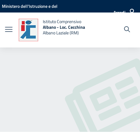
Vai ai contenuti
Vai al menu di navigazione
Vai al footer
Ministero dell'Istruzione e del
Accedi
Merito
Istituto Comprensivo
Albano - Loc. Cecchina
Albano Laziale (RM)