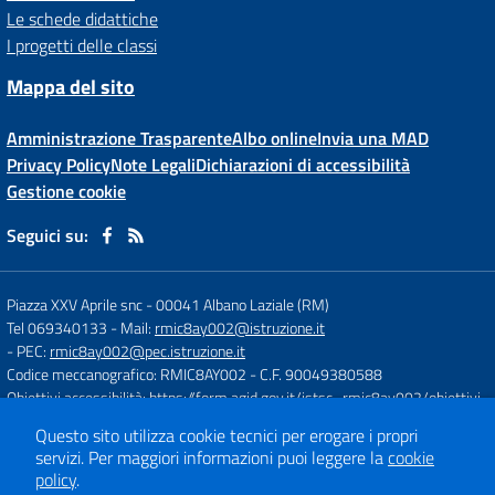
Le schede didattiche
I progetti delle classi
Mappa del sito
Amministrazione Trasparente
Albo online
Invia una MAD
Privacy Policy
Note Legali
Dichiarazioni di accessibilità
Gestione cookie
Seguici su:
Piazza XXV Aprile snc
-
00041 Albano Laziale (RM)
Tel 069340133
- Mail:
rmic8ay002@istruzione.it
- PEC:
rmic8ay002@pec.istruzione.it
Codice meccanografico: RMIC8AY002
- C.F. 90049380588
Obiettivi accessibilità:
https://form.agid.gov.it/istsc_rmic8ay002/obiettivi
Questo sito utilizza cookie tecnici per erogare i propri
servizi.
Per maggiori informazioni puoi leggere la
cookie
Concept & Design by
Designers Italia
policy
.
Sito web realizzato con CMS
SCUOLASTICO