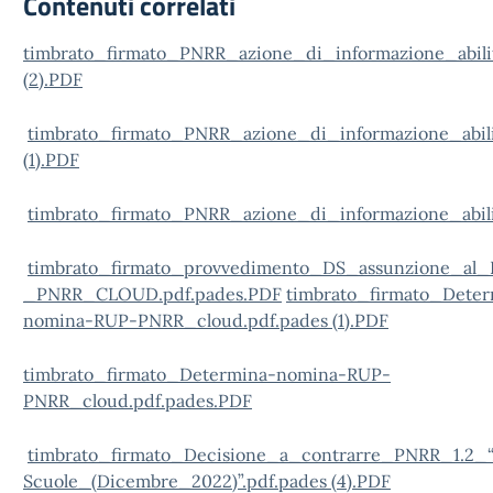
Contenuti correlati
timbrato_firmato_PNRR_azione_di_informazione_abilit
(2).PDF
timbrato_firmato_PNRR_azione_di_informazione_abili
(1).PDF
timbrato_firmato_PNRR_azione_di_informazione_abili
timbrato_firmato_provvedimento_DS_assunzione_al
_PNRR_CLOUD.pdf.pades.PDF
timbrato_firmato_Deter
nomina-RUP-PNRR_cloud.pdf.pades (1).PDF
timbrato_firmato_Determina-nomina-RUP-
PNRR_cloud.pdf.pades.PDF
timbrato_firmato_Decisione_a_contrarre_PNRR_1.2_“A
Scuole_(Dicembre_2022)”.pdf.pades (4).PDF