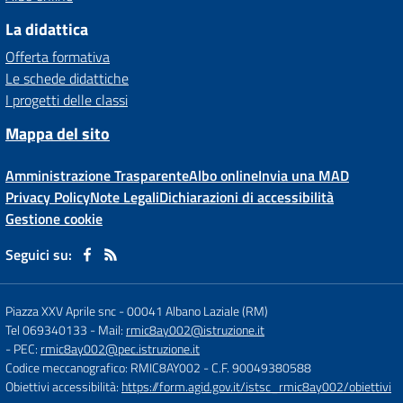
La didattica
Offerta formativa
Le schede didattiche
I progetti delle classi
Mappa del sito
Amministrazione Trasparente
Albo online
Invia una MAD
Privacy Policy
Note Legali
Dichiarazioni di accessibilità
Gestione cookie
Seguici su:
Piazza XXV Aprile snc
-
00041 Albano Laziale (RM)
Tel 069340133
- Mail:
rmic8ay002@istruzione.it
- PEC:
rmic8ay002@pec.istruzione.it
Codice meccanografico: RMIC8AY002
- C.F. 90049380588
Obiettivi accessibilità:
https://form.agid.gov.it/istsc_rmic8ay002/obiettivi