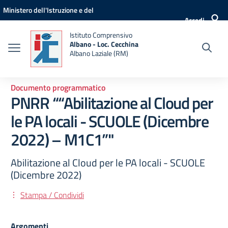
Vai ai contenuti
Vai al menu di navigazione
Vai al footer
Ministero dell'Istruzione e del
Accedi
Merito
Istituto Comprensivo
Albano - Loc. Cecchina
Albano Laziale (RM)
Documento programmatico
PNRR ““Abilitazione al Cloud per
le PA locali - SCUOLE (Dicembre
2022) – M1C1”"
Abilitazione al Cloud per le PA locali - SCUOLE
(Dicembre 2022)
Stampa / Condividi
Argomenti