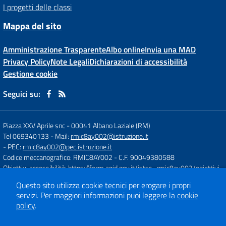
I progetti delle classi
Mappa del sito
Amministrazione Trasparente
Albo online
Invia una MAD
Privacy Policy
Note Legali
Dichiarazioni di accessibilità
Gestione cookie
Seguici su:
Piazza XXV Aprile snc
-
00041 Albano Laziale (RM)
Tel 069340133
- Mail:
rmic8ay002@istruzione.it
- PEC:
rmic8ay002@pec.istruzione.it
Codice meccanografico: RMIC8AY002
- C.F. 90049380588
Obiettivi accessibilità:
https://form.agid.gov.it/istsc_rmic8ay002/obiettivi
Questo sito utilizza cookie tecnici per erogare i propri
servizi.
Per maggiori informazioni puoi leggere la
cookie
Concept & Design by
Designers Italia
policy
.
Sito web realizzato con CMS
SCUOLASTICO