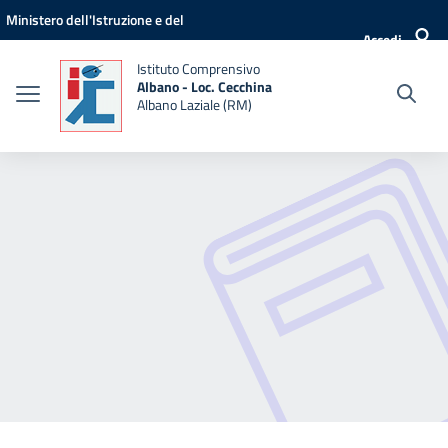
Vai ai contenuti
Vai al menu di navigazione
Vai al footer
Ministero dell'Istruzione e del
Accedi
Merito
Istituto Comprensivo
Albano - Loc. Cecchina
Albano Laziale (RM)