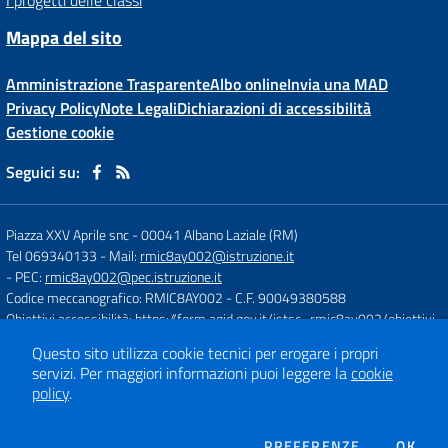
Mappa del sito
Amministrazione Trasparente
Albo online
Invia una MAD
Privacy Policy
Note Legali
Dichiarazioni di accessibilità
Gestione cookie
Seguici su:
Piazza XXV Aprile snc
-
00041 Albano Laziale (RM)
Tel 069340133
- Mail:
rmic8ay002@istruzione.it
- PEC:
rmic8ay002@pec.istruzione.it
Codice meccanografico: RMIC8AY002
- C.F. 90049380588
Obiettivi accessibilità:
https://form.agid.gov.it/istsc_rmic8ay002/obiettivi
Questo sito utilizza cookie tecnici per erogare i propri
servizi.
Per maggiori informazioni puoi leggere la
cookie
Concept & Design by
Designers Italia
policy
.
Sito web realizzato con CMS
SCUOLASTICO
DEI COOKIE
PREFERENZE
OK