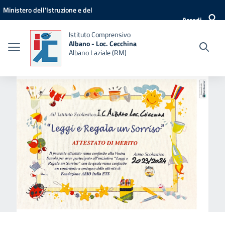
Vai ai contenuti
Vai al menu di navigazione
Vai al footer
Ministero dell'Istruzione e del
Accedi
Merito
Istituto Comprensivo
Albano - Loc. Cecchina
Albano Laziale (RM)