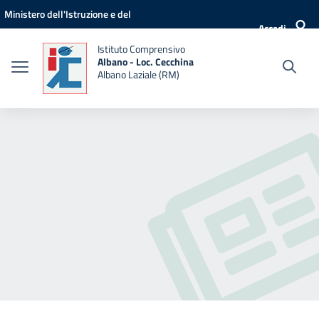
Vai ai contenuti
Vai al menu di navigazione
Vai al footer
Ministero dell'Istruzione e del
Accedi
Merito
Istituto Comprensivo
Albano - Loc. Cecchina
Albano Laziale (RM)