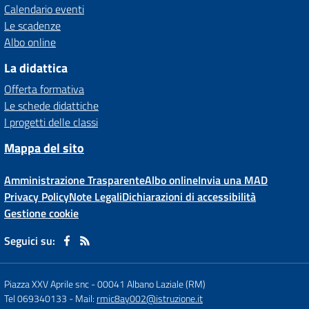
Calendario eventi
Le scadenze
Albo online
La didattica
Offerta formativa
Le schede didattiche
I progetti delle classi
Mappa del sito
Amministrazione Trasparente
Albo online
Invia una MAD
Privacy Policy
Note Legali
Dichiarazioni di accessibilità
Gestione cookie
Seguici su:
Piazza XXV Aprile snc
-
00041 Albano Laziale (RM)
Tel 069340133
- Mail:
rmic8ay002@istruzione.it