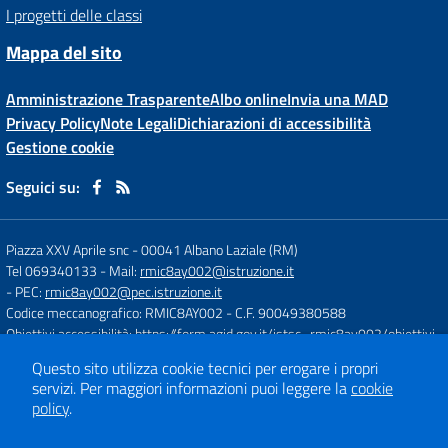
I progetti delle classi
Mappa del sito
Amministrazione Trasparente
Albo online
Invia una MAD
Privacy Policy
Note Legali
Dichiarazioni di accessibilità
Gestione cookie
Seguici su:
Piazza XXV Aprile snc
-
00041 Albano Laziale (RM)
Tel 069340133
- Mail:
rmic8ay002@istruzione.it
- PEC:
rmic8ay002@pec.istruzione.it
Codice meccanografico: RMIC8AY002
- C.F. 90049380588
Obiettivi accessibilità:
https://form.agid.gov.it/istsc_rmic8ay002/obiettivi
Questo sito utilizza cookie tecnici per erogare i propri
servizi.
Per maggiori informazioni puoi leggere la
cookie
Concept & Design by
Designers Italia
policy
.
Sito web realizzato con CMS
SCUOLASTICO