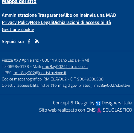
Mappa del sito
Amministrazione Trasparente
Albo online
Invia una MAD
Privacy Policy
Note Legali
Dichiarazioni di accessibilità
Gestione cookie
Seguici su:
Piazza XXV Aprile snc
-
00041 Albano Laziale (RM)
Tel 069340133
- Mail:
rmic8ay002@istruzione.it
- PEC:
rmic8ay002@pec.istruzione.it
Codice meccanografico: RMIC8AY002
- C.F. 90049380588
Obiettivi accessibilità:
https://form.agid.gov.it/istsc_rmic8ay002/obiettivi
Concept & Design by
Designers Italia
Sito web realizzato con CMS
SCUOLASTICO