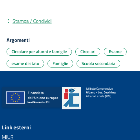
Stampa / Condividi
Argomenti
Circolare per alunni e famiglie
Circolari
Esame
esame di stato
Famiglie
Scuola secondaria
Istituto Comprensivo
Albano - Loc. Cecchina
Albano Laziale (RM)
Link esterni
MIUR