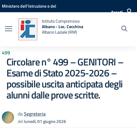
Vai ai contenuti
Vai al menu di navigazione
Vai al footer
Ministero dell'Istruzione e del
Accedi
Merito
Istituto Comprensivo
Albano - Loc. Cecchina
Albano Laziale (RM)
499
Circolare n° 499 – GENITORI –
Esame di Stato 2025-2026 –
possibile uscita anticipata degli
alunni dalle prove scritte.
da
Segreteria
del
lunedì, 01 giugno 2026