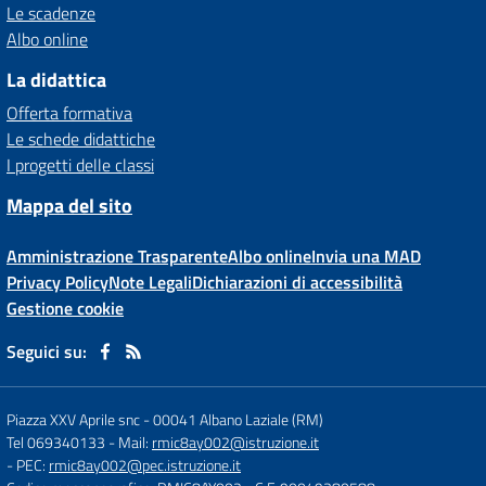
Le scadenze
Albo online
La didattica
Offerta formativa
Le schede didattiche
I progetti delle classi
Mappa del sito
Amministrazione Trasparente
Albo online
Invia una MAD
Privacy Policy
Note Legali
Dichiarazioni di accessibilità
Gestione cookie
Seguici su:
Piazza XXV Aprile snc
-
00041 Albano Laziale (RM)
Tel 069340133
- Mail:
rmic8ay002@istruzione.it
- PEC:
rmic8ay002@pec.istruzione.it