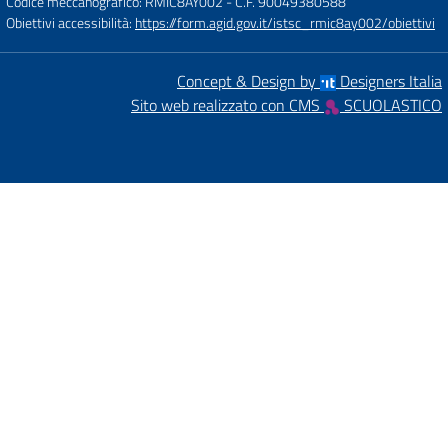
Codice meccanografico: RMIC8AY002
- C.F. 90049380588
Obiettivi accessibilità:
https://form.agid.gov.it/istsc_rmic8ay002/obiettivi
Concept & Design by
Designers Italia
Sito web realizzato con CMS
SCUOLASTICO