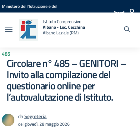
Vai ai contenuti
Vai al menu di navigazione
Vai al footer
Ministero dell'Istruzione e del
Accedi
Merito
Istituto Comprensivo
Albano - Loc. Cecchina
Albano Laziale (RM)
485
Circolare n° 485 – GENITORI –
Invito alla compilazione del
questionario online per
l’autovalutazione di Istituto.
da
Segreteria
del
giovedì, 28 maggio 2026