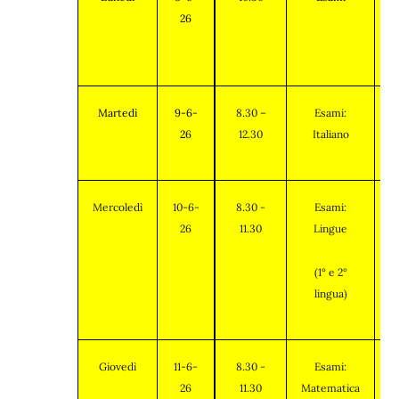
26
Martedì
9-6-
8.30 –
Esami:
P
26
12.30
Italiano
Mercoledì
10-6-
8.30 -
Esami:
P
26
11.30
Lingue
(1° e 2°
lingua)
Giovedì
11-6-
8.30 -
Esami:
P
26
11.30
Matematica