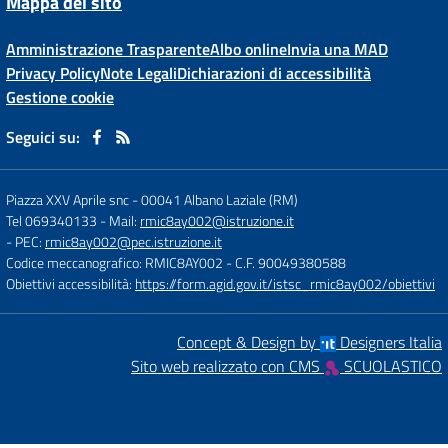
Mappa del sito
Amministrazione Trasparente
Albo online
Invia una MAD
Privacy Policy
Note Legali
Dichiarazioni di accessibilità
Gestione cookie
Seguici su:
Piazza XXV Aprile snc
-
00041 Albano Laziale (RM)
Tel 069340133
- Mail:
rmic8ay002@istruzione.it
- PEC:
rmic8ay002@pec.istruzione.it
Codice meccanografico: RMIC8AY002
- C.F. 90049380588
Obiettivi accessibilità:
https://form.agid.gov.it/istsc_rmic8ay002/obiettivi
Concept & Design by
Designers Italia
Sito web realizzato con CMS
SCUOLASTICO