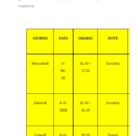
massima:
GIORNO
DATA
ORARIO
NOTE
Mercoledì
3-
14.30 –
Scrutini
06-
17.50
26
Giovedì
4-6-
14.30 –
Scrutini
2026
18.30
Lunedì
8-6-
10.30
Esami
P