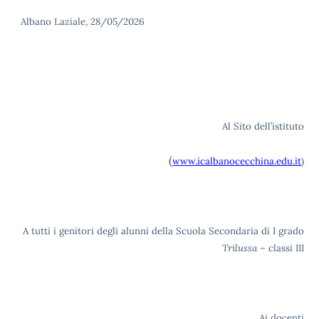
Albano Laziale, 28/05/2026
Al Sito dell’istituto
(
www.icalbanocecchina.edu.it
)
A tutti i genitori degli alunni della Scuola Secondaria di I grado
Trilussa
– classi III
Ai docenti