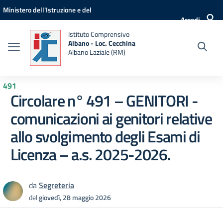
Vai ai contenuti
Vai al menu di navigazione
Vai al footer
Ministero dell'Istruzione e del
Accedi
Merito
Istituto Comprensivo
Albano - Loc. Cecchina
Albano Laziale (RM)
491
Circolare n° 491 – GENITORI -
comunicazioni ai genitori relative
allo svolgimento degli Esami di
Licenza – a.s. 2025-2026.
da
Segreteria
del
giovedì, 28 maggio 2026