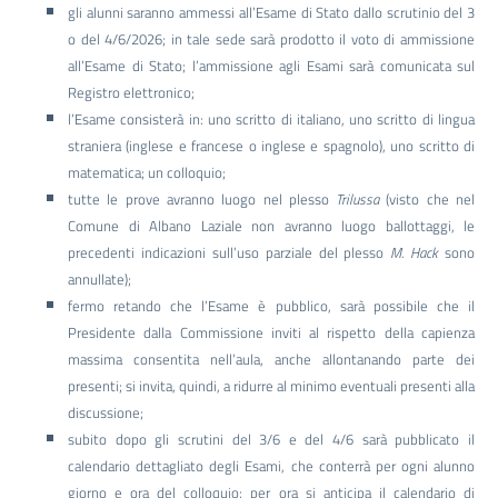
gli alunni saranno ammessi all’Esame di Stato dallo scrutinio del 3
o del 4/6/2026; in tale sede sarà prodotto il voto di ammissione
all’Esame di Stato; l’ammissione agli Esami sarà comunicata sul
Registro elettronico;
l’Esame consisterà in: uno scritto di italiano, uno scritto di lingua
straniera (inglese e francese o inglese e spagnolo), uno scritto di
matematica; un colloquio;
tutte le prove avranno luogo nel plesso
Trilussa
(visto che nel
Comune di Albano Laziale non avranno luogo ballottaggi, le
precedenti indicazioni sull’uso parziale del plesso
M. Hack
sono
annullate);
fermo retando che l’Esame è pubblico, sarà possibile che il
Presidente dalla Commissione inviti al rispetto della capienza
massima consentita nell’aula, anche allontanando parte dei
presenti; si invita, quindi, a ridurre al minimo eventuali presenti alla
discussione;
subito dopo gli scrutini del 3/6 e del 4/6 sarà pubblicato il
calendario dettagliato degli Esami, che conterrà per ogni alunno
giorno e ora del colloquio; per ora si anticipa il calendario di