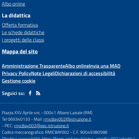
Albo online
La didattica
Offerta formativa
Le schede didattiche
I progetti delle classi
Mappa del sito
Amministrazione Trasparente
Albo online
Invia una MAD
Privacy Policy
Note Legali
Dichiarazioni di accessibilità
Gestione cookie
Seguici su:
Piazza XXV Aprile snc
-
00041 Albano Laziale (RM)
Tel 069340133
- Mail:
rmic8ay002@istruzione.it
- PEC:
rmic8ay002@pec.istruzione.it
Codice meccanografico: RMIC8AY002
- C.F. 90049380588
Obiettivi accessibilità:
https://form.agid.gov.it/istsc_rmic8ay002/obiettivi