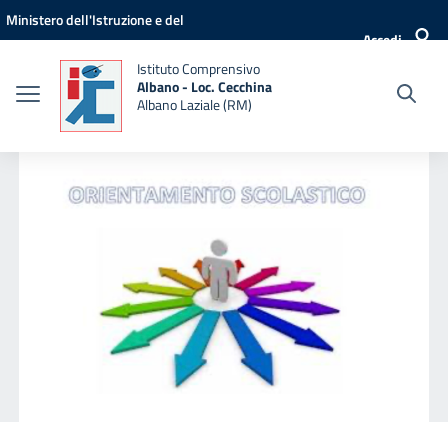
Vai ai contenuti
Vai al menu di navigazione
Vai al footer
Ministero dell'Istruzione e del
Accedi
Merito
Istituto Comprensivo
Albano - Loc. Cecchina
Albano Laziale (RM)