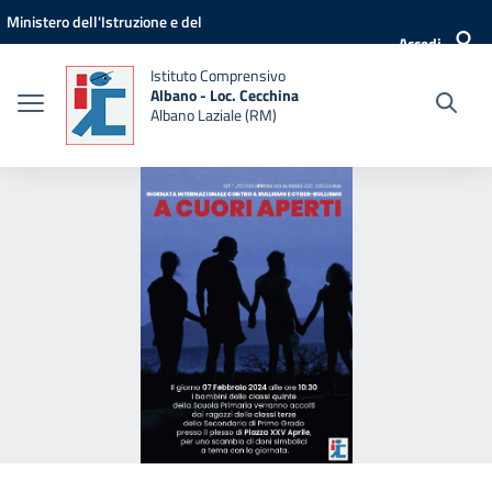
Vai ai contenuti
Vai al menu di navigazione
Vai al footer
Ministero dell'Istruzione e del
Accedi
Merito
Istituto Comprensivo
Albano - Loc. Cecchina
Albano Laziale (RM)