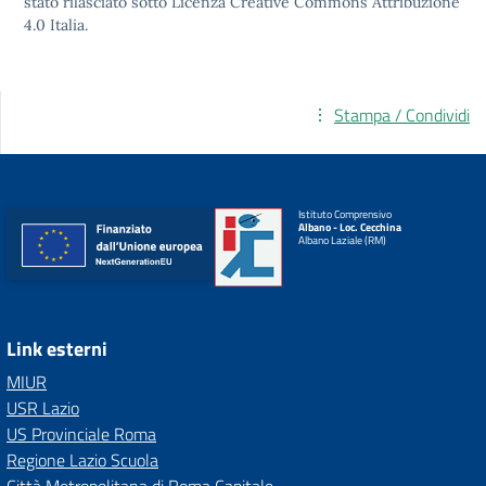
stato rilasciato sotto
Licenza Creative Commons Attribuzione
4.0
Italia.
Stampa / Condividi
Istituto Comprensivo
Albano - Loc. Cecchina
Albano Laziale (RM)
Link esterni
MIUR
USR Lazio
US Provinciale Roma
Regione Lazio Scuola