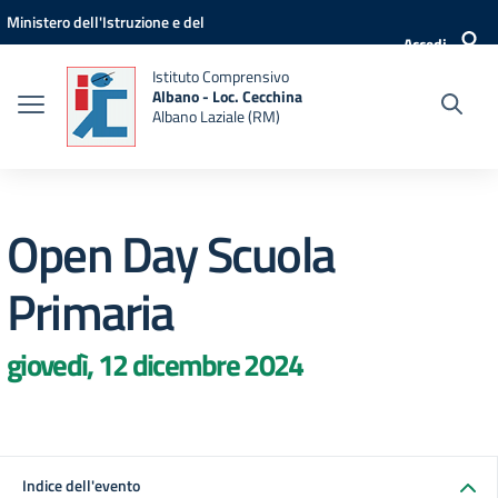
Vai ai contenuti
Vai al menu di navigazione
Vai al footer
Ministero dell'Istruzione e del
Accedi
Merito
Istituto Comprensivo
Albano - Loc. Cecchina
Albano Laziale (RM)
Open Day Scuola
Primaria
giovedì, 12 dicembre 2024
Indice dell'evento