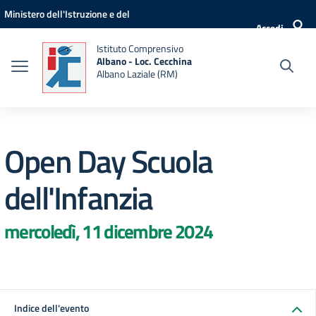
Vai ai contenuti
Vai al menu di navigazione
Vai al footer
Ministero dell'Istruzione e del
Accedi
Merito
Istituto Comprensivo
Albano - Loc. Cecchina
Albano Laziale (RM)
Open Day Scuola
dell'Infanzia
mercoledì, 11 dicembre 2024
Indice dell'evento